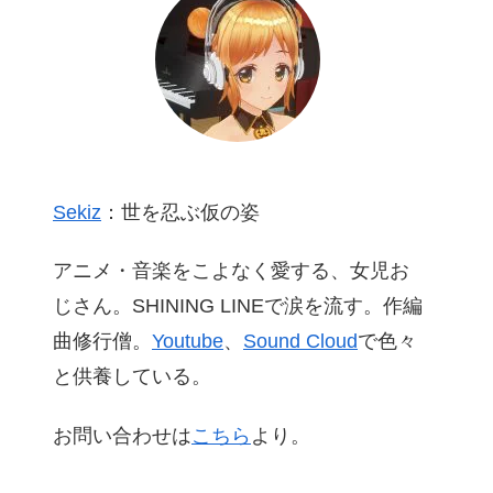
Sekiz
：世を忍ぶ仮の姿
アニメ・音楽をこよなく愛する、女児お
じさん。SHINING LINEで涙を流す。作編
曲修行僧。
Youtube
、
Sound Cloud
で色々
と供養している。
お問い合わせは
こちら
より。