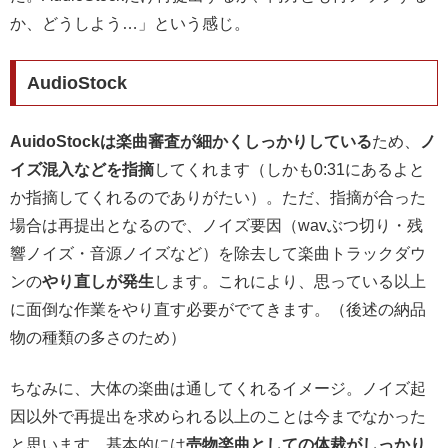
か、どうしよう…」という感じ。
AudioStock
AuidoStockは楽曲審査が細かくしっかりしている
ため、
ノ
イズ混入などを指摘
してくれます（しかも0:31にあるよと
か指摘してくれるのでありがたい）。ただ、指摘が合った
場合は
再提出
となるので、ノイズ要因（wavぶつ切り・残
響ノイズ・音源ノイズなど）を除去して楽曲トラックダウ
ンの
やり直しが発生
します。これにより、思っている以上
に面倒な作業をやり直す必要がでてきます。（後述の納品
物の種類の多さのため）
ちなみに、大体の楽曲は通してくれるイメージ。ノイズ起
因以外で再提出を求められる以上のことは今までなかった
と思います。基本的には
売物楽曲としての体裁がしっかり