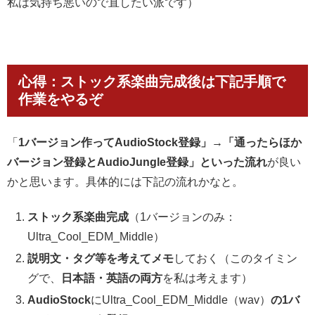
私は気持ち悪いので直したい派です）
心得：ストック系楽曲完成後は下記手順で
作業をやるぞ
「
1バージョン作ってAudioStock登録」→「通ったらほか
バージョン登録とAudioJungle登録」といった流れ
が良い
かと思います。具体的には下記の流れかなと。
ストック系楽曲完成
（
1バージョンのみ
：
Ultra_Cool_EDM_Middle）
説明文・タグ等を考えてメモ
しておく（このタイミン
グで、
日本語・英語の両方
を私は考えます）
AudioStock
にUltra_Cool_EDM_Middle（wav）
の
1バ