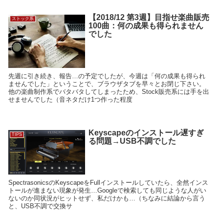
【2018/12 第3週】目指せ楽曲販売
ストック系
100曲：何の成果も得られません
でした
先週に引き続き、報告…の予定でしたが、今週は「何の成果も得られ
ませんでした」ということで、ブラウザタブを早々とお閉じ下さい。
他の楽曲制作系でバタバタしてしまったため、Stock販売系には手を出
せませんでした（音ネタだけ1つ作った程度
Keyscapeのインストール遅すぎ
TIPS
る問題→USB不調でした
SpectrasonicsのKeyscapeをFullインストールしていたら、全然インス
トールが進まない現象が発生…Googleで検索しても同じような人がい
ないのか同状況がヒットせず、私だけかも…（ちなみに結論から言う
と、USB不調で交換サ