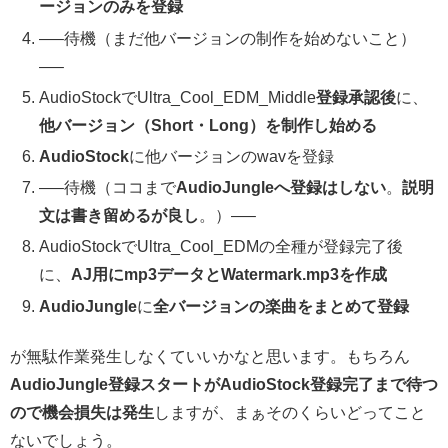
ージョンのみ
を登録
—–待機（まだ
他バージョンの制作を始めない
こと）
—–
AudioStockでUltra_Cool_EDM_Middle
登録承認後
に、
他バージョン（Short・Long）を制作し始める
AudioStock
に他バージョンのwavを登録
—–待機（ココまで
AudioJungleへ登録はしない
。
説明
文は書き留めるが良し
。）—–
AudioStockでUltra_Cool_EDMの全種が登録完了後
に、
AJ用にmp3データとWatermark.mp3を作成
AudioJungle
に
全バージョンの楽曲をまとめて登録
が無駄作業発生しなくていいかなと思います。もちろん
AudioJungle登録スタートがAudioStock登録完了まで待つ
ので機会損失は発生
しますが、まぁそのくらいどってこと
ないでしょう。