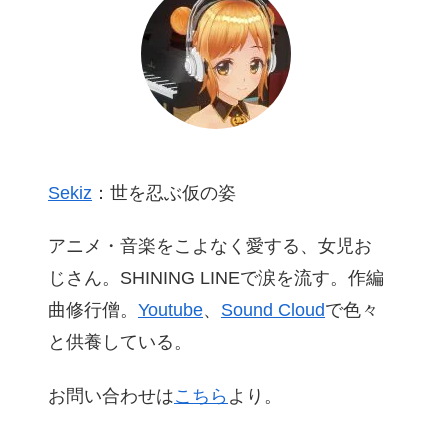
Sekiz
：世を忍ぶ仮の姿
アニメ・音楽をこよなく愛する、女児お
じさん。SHINING LINEで涙を流す。作編
曲修行僧。
Youtube
、
Sound Cloud
で色々
と供養している。
お問い合わせは
こちら
より。