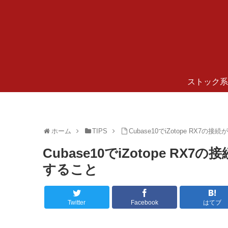
ストック系
ホーム
TIPS
Cubase10でiZotope RX
Cubase10でiZotope 
すること
Twitter
Facebook
はてブ