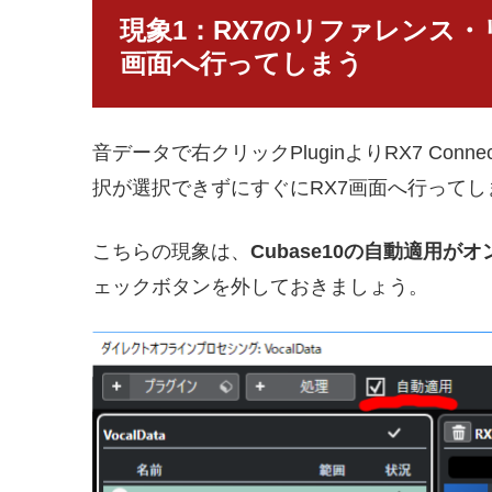
現象1：RX7のリファレンス
画面へ行ってしまう
音データで右クリックPluginよりRX7 Co
択が選択できずにすぐにRX7画面へ行ってし
こちらの現象は、
Cubase10の自動適用
ェックボタンを外して
おきましょう。