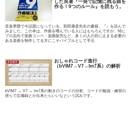
した良著『一発で記憶に残る曲を
作る！9つのルール』を読もう。
音楽界隈で今話題になっている、割田康彦先生の書籍、『』を読んで
みました。この本は、作曲を嗜んでいる人にはもちろんですが、特に
プロ志向で楽曲コンペ・楽曲販売など、多くの人の目に止まる必要の
ある楽曲を制作してる方にこそバイブルとして手元
おしゃれコード進行
楽曲解析
（bVIM7→V7→Im7系）の解析
bVIM7 → V7 → Im7系の動きのコードの分析。コードの勉強・練習の
傍らで忘備録とか出来たらいいなという試みです。