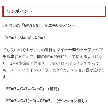
ワンポイント
6小節目の
「
G#7(♭9)
」がエモいポイント
。
「F#m7→G#m7→C#m7」
でも良いのですが、この進行を
マイナー調のツーファイブ
を形成
することで、間のG#m7がG7として使えるようにな
り、1～4小節目と同モチーフのメロディラインであって
も、
メロディラインの「ラ」の♭9のテンション音
が泣けま
す。
「F#m7→
G#7
→C#m7」（簡易）
「F#m7→
G#7(♭9)
→C#m7」（テンション有り）