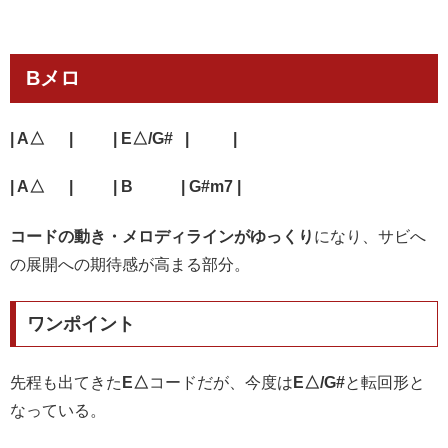
Bメロ
| A△ | |
E△/G#
| |
| A△ | | B | G#m7 |
コードの動き・メロディラインがゆっくり
になり、サビへ
の展開への期待感が高まる部分。
ワンポイント
先程も出てきた
E△
コードだが、今度は
E△/G#
と転回形と
なっている。