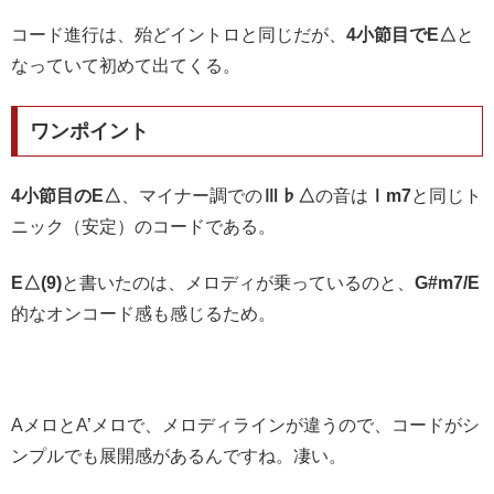
コード進行は、殆どイントロと同じだが、
4小節目でE△
と
なっていて初めて出てくる。
ワンポイント
4小節目のE△
、マイナー調での
Ⅲ♭△
の音は
Ⅰm7
と同じト
ニック（安定）のコードである。
E△(9)
と書いたのは、メロディが乗っているのと、
G#m7/E
的なオンコード感も感じるため。
AメロとA’メロで、メロディラインが違うので、コードがシ
ンプルでも展開感があるんですね。凄い。