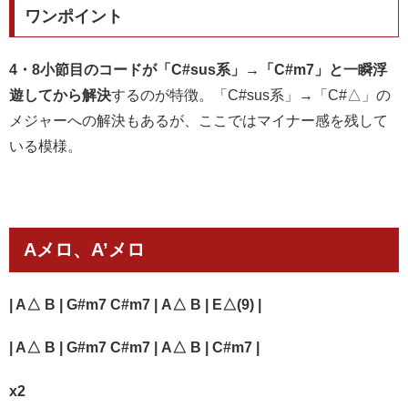
ワンポイント
4・8小節目のコードが「C#sus系」→「C#m7」と一瞬浮
遊してから解決
するのが特徴。「C#sus系」→「C#△」の
メジャーへの解決もあるが、ここではマイナー感を残して
いる模様。
Aメロ、A’メロ
| A△ B | G#m7 C#m7 | A△ B |
E△(9)
|
| A△ B | G#m7 C#m7 | A△ B | C#m7 |
x2