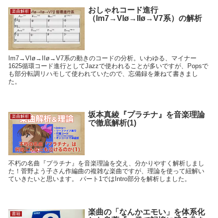
おしゃれコード進行
楽曲解析
（Im7→VIø→IIø→V7系）の解析
Im7→VIø→IIø→V7系の動きのコードの分析。いわゆる、マイナー
1625循環コード進行としてJazzで使われることが多いですが、Popsで
も部分転調リハモして使われていたので、忘備録を兼ねて書きまし
た。
坂本真綾『プラチナ』を音楽理論
楽曲解析
で徹底解析(1)
不朽の名曲『プラチナ』を音楽理論を交え、分かりやすく解析しまし
た！菅野よう子さん作編曲の複雑な楽曲ですが、理論を使って紐解い
ていきたいと思います。 パート1ではIntro部分を解析しました。
楽曲の「なんかエモい」を体系化
書籍