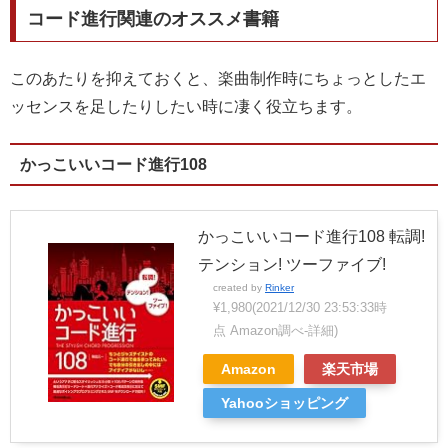
コード進行関連のオススメ書籍
このあたりを抑えておくと、楽曲制作時にちょっとしたエ
ッセンスを足したりしたい時に凄く役立ちます。
かっこいいコード進行108
かっこいいコード進行108 転調!
テンション! ツーファイブ!
created by
Rinker
¥1,980
(2021/12/30 23:53:33時
点 Amazon調べ-
詳細)
Amazon
楽天市場
Yahooショッピング