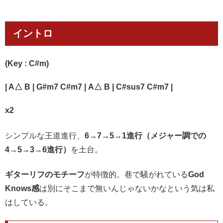
イントロ
(Key : C#m)
| A△ B | G#m7 C#m7 | A△ B |
C#sus7
C#m7 |
x2
シンプルな王道進行、
6→7→5→1進行（メジャー調での
4→5→3→6進行）
を土台。
ギターリフのモチーフ
が特徴的。巷で騒がれている
God
Knows感
は別にそこまで無いんじゃないかなという気は私
はしている。