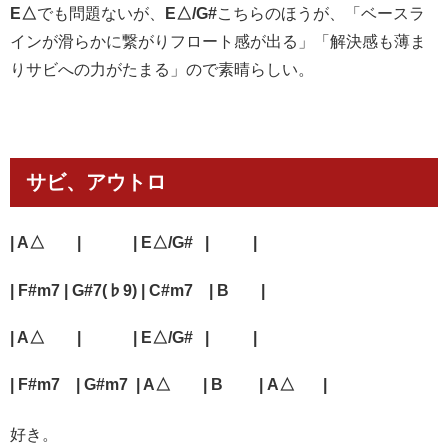
E△
でも問題ないが、
E△/G#
こちらのほうが、「ベースラ
インが滑らかに繋がりフロート感が出る」「解決感も薄ま
りサビへの力がたまる」ので素晴らしい。
サビ、アウトロ
| A△ | | E△/G# | |
| F#m7 |
G#7(♭9)
| C#m7 | B |
| A△ | | E△/G# |
|
| F#m7 |
G#m7
|
A△
| B |
A△ |
好き。